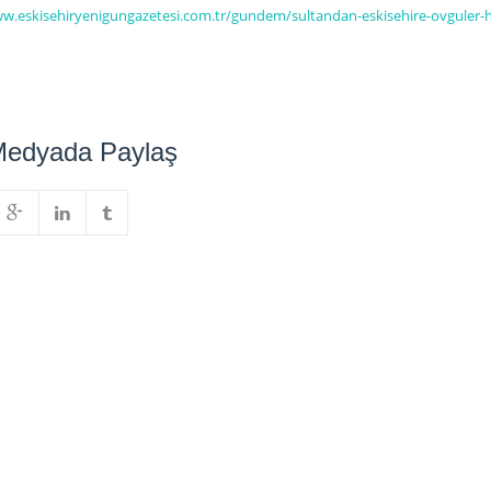
ww.eskisehiryenigungazetesi.com.tr/gundem/sultandan-eskisehire-ovguler-
Medyada Paylaş