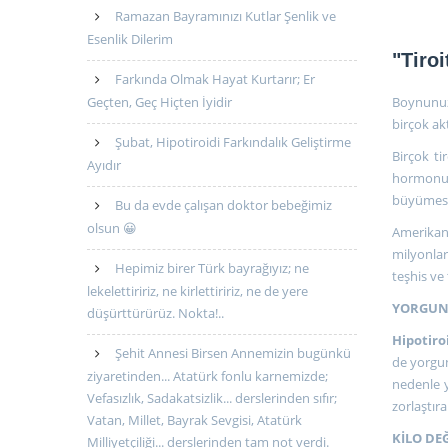
Ramazan Bayramınızı Kutlar Şenlik ve
Esenlik Dilerim
"Tiroi
Farkında Olmak Hayat Kurtarır; Er
Boynunuz
Geçten, Geç Hiçten İyidir
birçok ak
Şubat, Hipotiroidi Farkındalık Geliştirme
Birçok ti
Ayıdır
hormonu 
büyümesi),
Bu da evde çalışan doktor bebeğimiz
olsun 😀
Amerikan 
milyonlar
Hepimiz birer Türk bayrağıyız; ne
teşhis ve 
lekelettiririz, ne kirlettiririz, ne de yere
YORGUN
düşürttürürüz. Nokta!..
Hipotiro
Şehit Annesi Birsen Annemizin bugünkü
de yorgun,
ziyaretinden... Atatürk fonlu karnemizde;
nedenle y
Vefasızlık, Sadakatsizlik... derslerinden sıfır;
zorlaştıra
Vatan, Millet, Bayrak Sevgisi, Atatürk
KİLO DE
Milliyetçiliği... derslerinden tam not verdi.