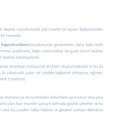
it beziniz vücudunuzda çok önemli rol oynar. Bedeninizdeki
ir tanesidir.
hipertiroidizm
(vücudunuzda gerekenden daha fazla tiroit
u üretilmesi). Diğer rahatsızlıklar ise guatr (tiroit bezinin
it bezinin harabiyeti)’dir.
n insanlar Amerikan nüfusunun %12’sini oluşturmaktadır ki bu da
ki rahatsızlık yakın bir şekilde bağlantılı olmasına rağmen,
mli 13 belirtisi;
k istersiniz ya da normalden daha fazla uyursunuz ama yine
izmi olan bazı insanlar uykuya dalmada güçlük çekerler ve bu
en olur bu yüzden nabız hızlanır ve geceleri uykuya dalmanızı