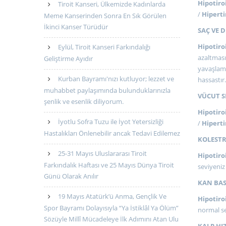
Hipotiro
Tiroit Kanseri, Ülkemizde Kadınlarda
/
Hiperti
Meme Kanserinden Sonra En Sık Görülen
İkinci Kanser Türüdür
SAÇ VE D
Hipotiro
Eylül, Tiroit Kanseri Farkındalığı
azaltmas
Geliştirme Ayıdır
yavaşlama
Kurban Bayramı'nızı kutluyor; lezzet ve
hassastır.
muhabbet paylaşımında bulunduklarınızla
VÜCUT S
şenlik ve esenlik diliyorum.
Hipotiro
İyotlu Sofra Tuzu ile İyot Yetersizliği
/
Hiperti
Hastalıkları Önlenebilir ancak Tedavi Edilemez
KOLESTR
25-31 Mayıs Uluslararası Tiroit
Hipotiro
Farkındalık Haftası ve 25 Mayıs Dünya Tiroit
seviyeniz
Günü Olarak Anılır
KAN BAS
19 Mayıs Atatürk’ü Anma, Gençlik Ve
Hipotiro
Spor Bayramı Dolayısıyla “Ya İstiklâl Ya Ölüm”
normal s
Sözüyle Millî Mücadeleye İlk Adımını Atan Ulu
KALP HIZ