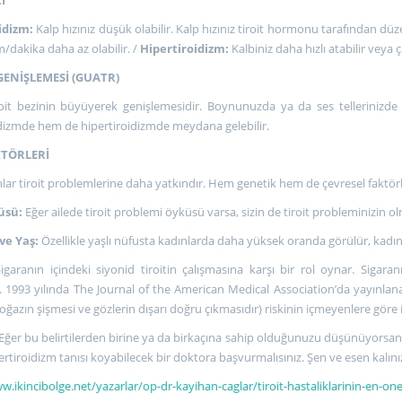
idizm:
Kalp hızınız düşük olabilir. Kalp hızınız tiroit hormonu tarafından dü
m/dakika daha az olabilir. /
Hipertiroidizm:
Kalbiniz daha hızlı atabilir veya 
ENİŞLEMESİ (GUATR)
oit bezinin büyüyerek genişlemesidir. Boynunuzda ya da ses tellerinizde ş
dizmde hem de hipertiroidizmde meydana gelebilir.
KTÖRLERİ
nlar tiroit problemlerine daha yatkındır. Hem genetik hem de çevresel faktörl
üsü:
Eğer ailede tiroit problemi öyküsü varsa, sizin de tiroit probleminizin ol
ve Yaş:
Özellikle yaşlı nüfusta kadınlarda daha yüksek oranda görülür, kadınla
Sigaranın içindeki siyonid tiroitin çalışmasına karşı bir rol oynar. Sigara
. 1993 yılında The Journal of the American Medical Association’da yayınlanan
ğazın şişmesi ve gözlerin dışarı doğru çıkmasıdır) riskinin içmeyenlere göre 
Eğer bu belirtilerden birine ya da birkaçına sahip olduğunuzu düşünüyorsanı
ertiroidizm tanısı koyabilecek bir doktora başvurmalısınız. Şen ve esen kalını
w.ikincibolge.net/yazarlar/op-dr-kayihan-caglar/tiroit-hastaliklarinin-en-one