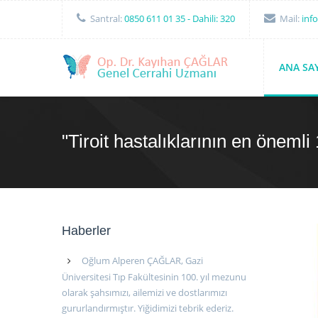
Santral:
0850 611 01 35
- Dahili: 320
Mail:
inf
ANA SA
"Tiroit hastalıklarının en önemli 1
Haberler
Oğlum Alperen ÇAĞLAR, Gazi
Üniversitesi Tıp Fakültesinin 100. yıl mezunu
olarak şahsımızı, ailemizi ve dostlarımızı
gururlandırmıştır. Yiğidimizi tebrik ederiz.