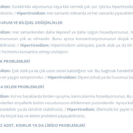
idizm:
Sürekli kilo alıyorsunuz veya kilo vermek çok zor. İşte bu hipertir
lirsiniz. /
Hipertiroidizm:
Her zamanki miktarda ve her zamanki yiyecekleri 
RUM VE BİLİŞSEL DEĞİŞİKLİKLER
idizm:
Her zamankinden daha depresif ve daha üzgün hissediyorsunuz. Ne
ormonunun çok az olmasıdır. Bunu ayrıca konsantrasyonunuzun düşük ve h
ilirsiniz. /
Hipertiroidizm:
Hipertirodizm anksiyete, panik atak ya da bi
oit hormonu konsantre olmayı zorlaştırır.
K PROBLEMLERİ
idizm:
Çok ciddi ya da çok uzun süren kabızlığınız var. Bu, bağırsak hareketl
 en yaygın semptomdur. /
Hipertiroidizm:
Diyare (ishal) ya da huzursuz b
DA EKLEM PROBLEMLERİ
dizm:
Kol ve bacaklarda birden uyuşma, karıncalanma hissediyorsunuz. Bu 
nderilen sinyallerle bütün vücudunuzun etkilenmesi yüzündendir. Ayrıca kollar
issedebilir ya da tendinit olabilirsiniz. /
Hipertirodizm:
Ellerinizle bir şeyle
 da birçok kas ve eklem problemi yaşayabilirsiniz.
Z ADET, KISIRLIK YA DA LİBİDO PROBLEMLERİ