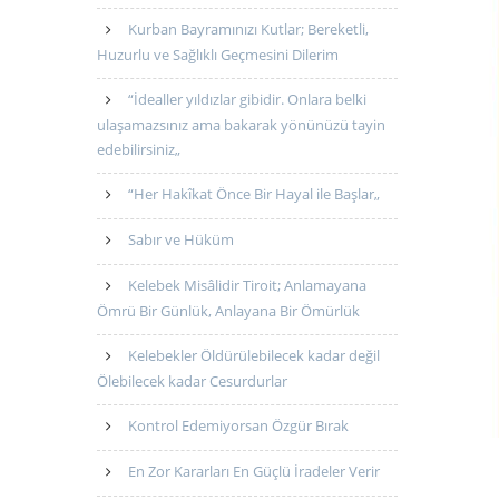
Kurban Bayramınızı Kutlar; Bereketli,
Huzurlu ve Sağlıklı Geçmesini Dilerim
“İdealler yıldızlar gibidir. Onlara belki
ulaşamazsınız ama bakarak yönünüzü tayin
edebilirsiniz„
“Her Hakîkat Önce Bir Hayal ile Başlar„
Sabır ve Hüküm
Kelebek Misâlidir Tiroit; Anlamayana
Ömrü Bir Günlük, Anlayana Bir Ömürlük
Kelebekler Öldürülebilecek kadar değil
Ölebilecek kadar Cesurdurlar
Kontrol Edemiyorsan Özgür Bırak
En Zor Kararları En Güçlü İradeler Verir