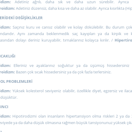
idizm:
Adetiniz ağrılı, daha sık ve daha uzun sürebilir. Ayrıca kıs
roidizm:
Adetiniz düzensiz, daha kısa ve daha az olabilir. Ayrıca kısırlıkta (H
ERİDEKİ DEĞİŞİKLİKLER
idizm:
Saçınız kuru ve cansız olabilir ve kolay dökülebilir. Bu durum
ındandır. Aynı zamanda beklenmedik saç kayıpları ya da kirpik ve kaş
sından dolayı deriniz kuruyabilir, tırnaklarınız kolayca kırılır. /
Hipertir
ICAKLIĞI
idizm:
Elleriniz ve ayaklarınız soğuktur ya da üşümüş hissedersiniz y
roidizm:
Bazen çok sıcak hissedersiniz ya da çok fazla terlersiniz.
OL PROBLEMLERİ
idizm:
Yüksek kolesterol seviyeniz olabilir, özellikle diyet, egzersiz ve ila
 düşüktür.
INCI
idizm:
Hipotirodizmi olan insanların hipertansiyon olma riskleri 2 ya da 3
eviyede ya da daha düşük olmasına rağmen büyük tansiyonunuz yüksek çık
I