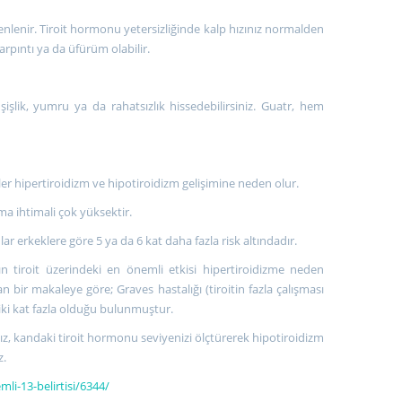
zenlenir. Tiroit hormonu yetersizliğinde kalp hızınız normalden
çarpıntı ya da üfürüm olabilir.
işlik, yumru ya da rahatsızlık hissedebilirsiniz. Guatr, hem
er hipertiroidizm ve hipotiroidizm gelişimine neden olur.
ma ihtimali çok yüksektir.
r erkeklere göre 5 ya da 6 kat daha fazla risk altındadır.
nın tiroit üzerindeki en önemli etkisi hipertiroidizme neden
 bir makaleye göre; Graves hastalığı (tiroitin fazla çalışması
iki kat fazla olduğu bulunmuştur.
z, kandaki tiroit hormonu seviyenizi ölçtürerek hipotiroidizm
z.
mli-13-belirtisi/6344/