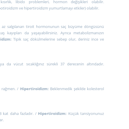
ırlık, libido problemleri, hormon değişikleri olabilir.
ipotiroidizm ve hipertiroidizm yumurtlamayı etkiler) olabilir.
 çok az salgılanan tiroit hormonunun saç büyüme döngüsünü
 kayıpları da yaşayabilirsiniz. Ayrıca metabolizmanızın
oidizm:
Tipik saç dökülmelerine sebep olur, deriniz ince ve
a da vücut sıcaklığınız sürekli 37 derecenin altındadır.
ca rağmen. /
Hipertiroidizm:
Beklenmedik şekilde kolesterol
 kat daha fazladır. /
Hipertiroidizm:
Küçük tansiyonunuz
ar.