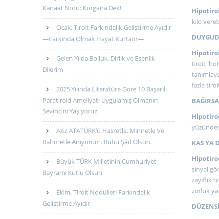
Kanaat Notu: Kurgana Dek!
Hipotiro
kilo verebi
Ocak, Tiroit Farkındalık Geliştirme Ayıdır
DUYGUDU
—Farkında Olmak Hayat Kurtarır—
Hipotiro
Gelen Yılda Bolluk, Dirlik ve Esenlik
tiroit h
Dilerim
tanımlayab
fazla tir
2025 Yılında Literatüre Göre 10 Başarılı
Paratiroid Ameliyatı Uygulamış Olmanın
BAĞIRSA
Sevincini Yaşıyoruz
Hipotiro
yüzünden
Aziz ATATÜRK’ü Hasretle, Minnetle Ve
Rahmetle Anıyorum. Ruhu Şâd Olsun.
KAS YA 
Hipotiro
Büyük TÜRK Milletinin Cumhuriyet
sinyal gö
Bayramı Kutlu Olsun
zayıflık h
zorluk ya
Ekim, Tiroit Nodülleri Farkındalık
Geliştirme Ayıdır
DÜZENSİ