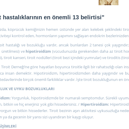
t hastalıklarının en önemli 13 belirtisi"
da, köprücük kemiğinizin hemen üstünde yer alan kelebek şeklindeki tiro
tiviteyi kontrol eden, hormonların yapımını sağlayan endokrin bezlerinizden b
roit hastalığı ve bozukluğu vardır, ancak bunlardan 2 tanesi çok yaygındır;
üretilmesi) ve
hipotiroidizm
(vücudunuzda gerekenden daha az tiroit hormon
 tiroit kanseri, tiroit nodülleri (tiroit bezi içindeki yumrular) ve tiroditis (tiro
Tiroit Derneği’ne göre hayatları boyunca tiroitle ilgili bir rahatsızlığı ola
ca insan demektir. Hipotiroidizm, hipertiroidizmden daha yaygındır ve bu i
tedavilerinde birçok önemli farklılıklar vardır. İşte tiroit bozukluğunun en öne
LUK VE UYKU BOZUKLUKLARI
idizm:
Yorgunluk, hipotiroidizmde bir numaralı semptomdur. Sürekli uyuma
 bitkin ve hiç enerjiniz yok gibi hissedersiniz. /
Hipertiroidizm:
Hipertiroid
orgun ve bitkin hissederler. Tiroit bezinin aşırı aktivitesi uykusuzluğa ned
n ya da gecenin bir yarısı sizi uyandıran bir kaygı oluşur.
ĞİŞİMLERİ