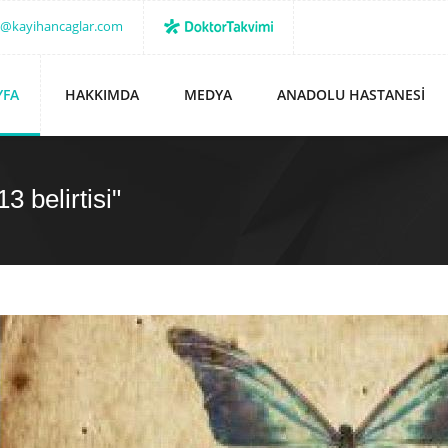
o@kayihancaglar.com
YFA
HAKKIMDA
MEDYA
ANADOLU HASTANESI
3 belirtisi"