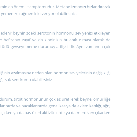
oidizmin en önemli semptomudur. Metabolizmanızı hızlandırarak
yemenize rağmen kilo veriyor olabilirsiniz.
deni; beyninizdeki serotonin hormonu seviyenizi etkileyen
afızanın zayıf ya da zihninizin bulanık olması olarak da
r türlü gevşeyememe durumuyla ilişkilidir. Aynı zamanda çok
iliğinin azalmasına neden olan hormon seviyelerinin değişikliği
ağırsak sendromu olabilirsiniz
durum, tiroit hormonunun çok az üretilerek beyne, omuriliğe
ınızda ve bacaklarınızda genel kas ya da eklem katılığı, ağrı,
r taşırken ya da baş üzeri aktivitelerde ya da merdiven çıkarken