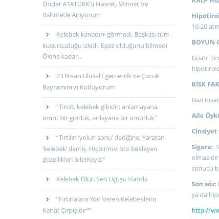
Önder ATATÜRK’ü Hasret, Minnet Ve
Rahmetle Anıyorum
Hipotiro
10-20 atı
Kelebek kanadını görmedi. Başkası tüm
BOYUN G
kusursuzluğu izledi. Eşsiz olduğunu bilmedi.
Ölene kadar…
Guatr tir
hipotiroi
23 Nisan Ulusal Egemenlik ve Çocuk
RİSK FA
Bayramımızı Kutluyorum
Bazı insa
“Tiroit, kelebek gibidir; anlamayana
Aile Öyk
ömrü bir günlük, anlayana bir ömürlük"
Cinsiyet 
“Tırtılın ‘yolun sonu’ dediğine, Yaratan
Sigara:
‘kelebek’ demiş. Hiçbirimiz bİzi bekleyen
olmasıdır
güzellikleri bilemeyiz.”
sonucu bo
Kelebek Ölür, Sen Uçuşu Hatırla
Son söz:
ya da hip
”Fırtınalara Yön Veren Kelebeklerin
http://ww
Kanat Çırpışıdır””