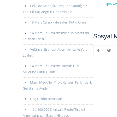
http://w
Belki de Kelebek, Sizin Son Sandığınız
Yeni Bir Başlangıcın Habercisidir
18 Mart Çanakkale Zaferi Kutlu Olsun
14 Mart Tıp Bayramımızın 15 Mart'taki
Sosyal 
Kelebek Etkisi
Vefânın Nişânesi, Adem Amca ile Yaren
Leylek
14 Mart Tıp Bayramı Büyük Türk
Milletine Kutlu Olsun
Mart, Medüller Tiroit Kanseri Farkındalık
Geliştirme Ayıdır
Hoş Geldin Ramazan
1,6 / 100.000 Sıklıktaki Riedel Tiroidit
Ameliyatımızın Başarı Hikayesi