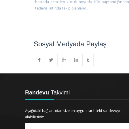
hastada 1cm’den küçük boyutlu PTK saptandığından R
tedavisi altında takip planlandı.
Sosyal Medyada Paylaş
Randevu
Takvimi
Aşağıdaki bağlantıdan size en uygun tarihteki randevuyu
alabilirsiniz.