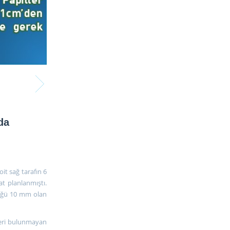
da
oit sağ tarafın 6
at planlanmıştı.
yüğü 10 mm olan
rleri bulunmayan