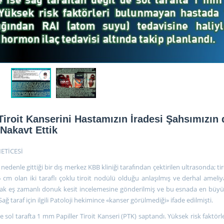
iroit Kanserini Hastamızın İradesi Şahsımızın 
Nakavt Ettik
NETİCESİ
edenle gittiği bir dış merkez KBB kliniği tarafından çektirilen ultrasonda; tir
cm olan iki taraflı çoklu tiroit nodülü olduğu anlaşılmış ve derhal ameliy
larak eş zamanlı donuk kesit incelemesine gönderilmiş ve bu esnada en bü
Sağ taraf için ilgili Patoloji hekimince «kanser görülmediği» ifade edilmişti.
de sol tarafta 1 mm Papiller Tiroit Kanseri (PTK) saptandı. Yüksek risk faktö