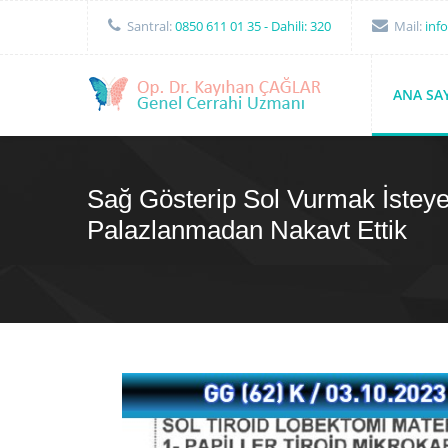
Santral:
0850 611 01 35
- Dahili: 320
Mail:
inf
ANA SA
Sağ Gösterip Sol Vurmak İsteyen
Palazlanmadan Nakavt Ettik