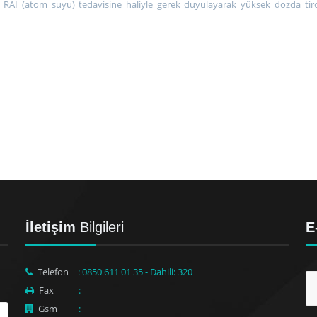
AI (atom suyu) tedavisine haliyle gerek duyulayarak yüksek dozda tiro
İletişim
Bilgileri
E
Telefon
: 0850 611 01 35 - Dahili: 320
Fax
:
Gsm
: