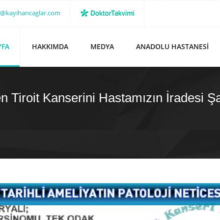
o@kayihancaglar.com
YFA
HAKKIMDA
MEDYA
ANADOLU HASTANESI
 Tiroit Kanserini Hastamızın İradesi Ş