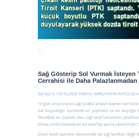
Sağ Gösterip Sol Vurmak İsteyen T
Cerrahisi ile Daha Palazlanmadan 
GG (62) K / 03.10.2023 TARİHLİ AMELİYATIN PATOLOJİ 
10 gün önce boyun sağ tarafta aniden beliren sert kitle n
kat büyüdüğü, içerisinde en şüphelisi ve en büyüğü 6 
Öncelikle en şüpheli olan sağ taraf tastamam çıkartı
birkaç nodül barındıran sol taraf da ayrıca çıkartılmıştı. 
Çıkan kesin patoloji neticesinde ise sağ taraftan değil 