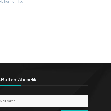
it hormon ilaç
-Bülten
Abonelik