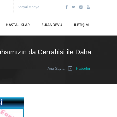
Sosyal Medya
HASTALIKLAR
E-RANDEVU
İLETIŞIM
ahsımızın da Cerrahisi ile Daha
Ana Sayfa
Haberler