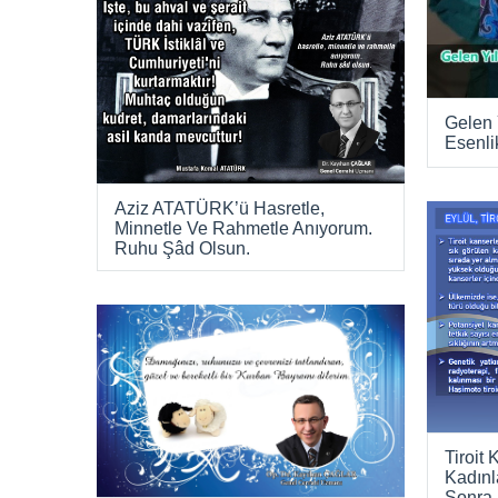
Gelen 
Esenli
Aziz ATATÜRK’ü Hasretle,
Minnetle Ve Rahmetle Anıyorum.
Ruhu Şâd Olsun.
Tiroit
Kadın
Sonra 