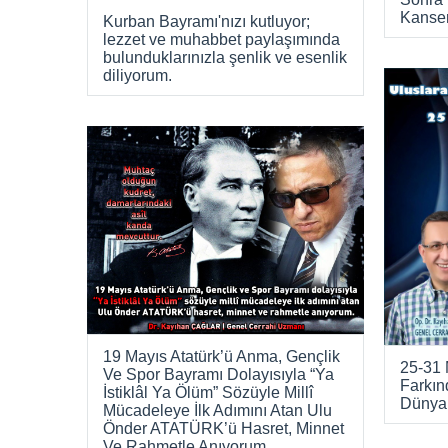
Kanser
Kurban Bayramı'nızı kutluyor;
lezzet ve muhabbet paylaşımında
bulunduklarınızla şenlik ve esenlik
diliyorum.
19 Mayıs Atatürk’ü Anma, Gençlik
25-31 
Ve Spor Bayramı Dolayısıyla “Ya
Farkın
İstiklâl Ya Ölüm” Sözüyle Millî
Dünya 
Mücadeleye İlk Adımını Atan Ulu
Önder ATATÜRK’ü Hasret, Minnet
Ve Rahmetle Anıyorum