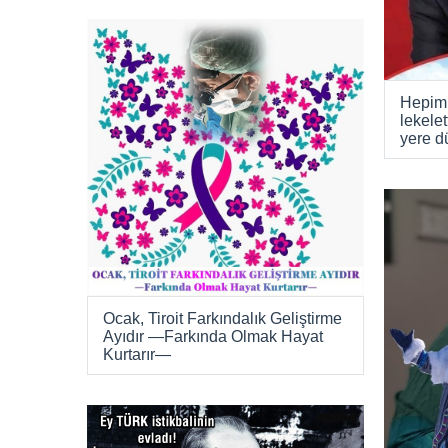
Hepimi
lekelett
yere dü
Ocak, Tiroit Farkındalık Geliştirme
Ayıdır —Farkında Olmak Hayat
Kurtarır—