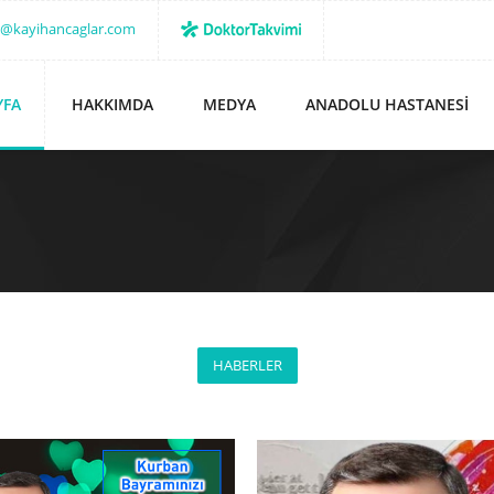
o@kayihancaglar.com
YFA
HAKKIMDA
MEDYA
ANADOLU HASTANESI
HABERLER