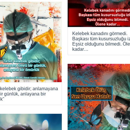
Kelebek kanadını görmedi.
Başkası tüm kusursuzluğu iz
Eşsiz olduğunu bilmedi. Öl
kadar…
t, kelebek gibidir; anlamayana
ir günlük, anlayana bir
k"