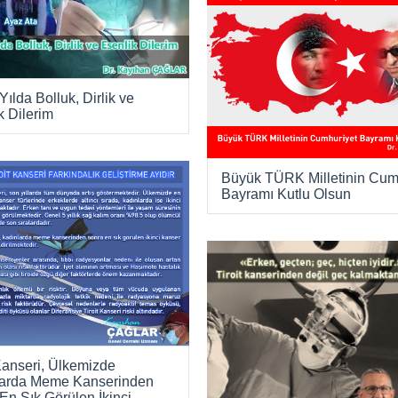
Yılda Bolluk, Dirlik ve
k Dilerim
Büyük TÜRK Milletinin Cum
Bayramı Kutlu Olsun
 Kanseri, Ülkemizde
larda Meme Kanserinden
En Sık Görülen İkinci