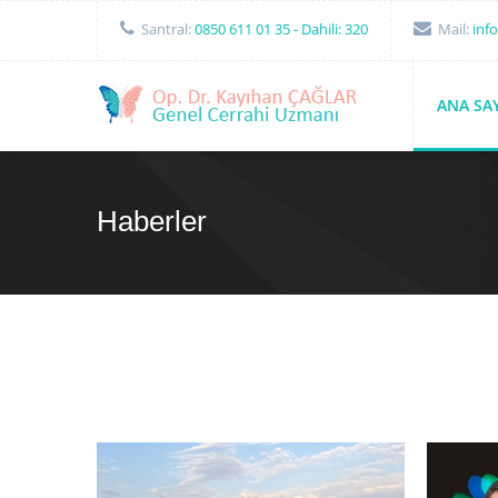
Santral:
0850 611 01 35
- Dahili: 320
Mail:
inf
ANA SA
Haberler