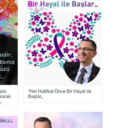
“Her Hakîkat Önce Bir Hayal ile
lara
Başlar„
karak
„