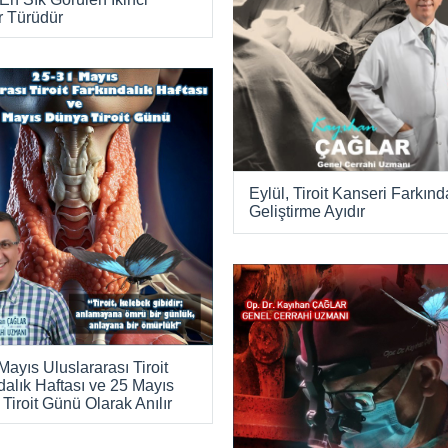
 Türüdür
Eylül, Tiroit Kanseri Farkınd
Geliştirme Ayıdır
Mayıs Uluslararası Tiroit
dalık Haftası ve 25 Mayıs
Tiroit Günü Olarak Anılır