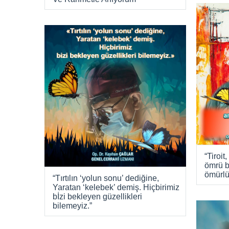
“Tiroi
ömrü b
ömürlü
“Tırtılın ‘yolun sonu’ dediğine,
Yaratan ‘kelebek’ demiş. Hiçbirimiz
bİzi bekleyen güzellikleri
bilemeyiz.”