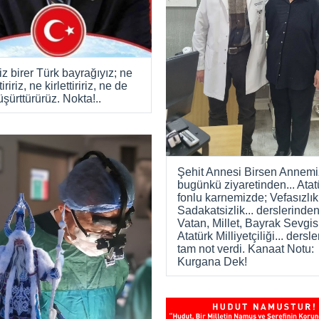
z birer Türk bayrağıyız; ne
iririz, ne kirlettiririz, ne de
şürttürürüz. Nokta!..
Şehit Annesi Birsen Annemi
bugünkü ziyaretinden... Atat
fonlu karnemizde; Vefasızlık
Sadakatsizlik... derslerinden 
Vatan, Millet, Bayrak Sevgis
Atatürk Milliyetçiliği... dersl
tam not verdi. Kanaat Notu:
Kurgana Dek!