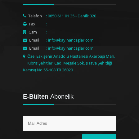
Telefon
: 0850 611 01 35 - Dahili: 320
Fax
:
Gsm
:
Email
: info@kayihancaglar.com
Email
: info@kayihancaglar.com
Özel Eskişehir Anadolu Hastanesi Akarbaşı Mah.
Kıbrıs Şehitleri Cad. Meşale Sok. (Hava Şehitliği
Karşısı) No:55-108 TR 26020
E-Bülten
Abonelik