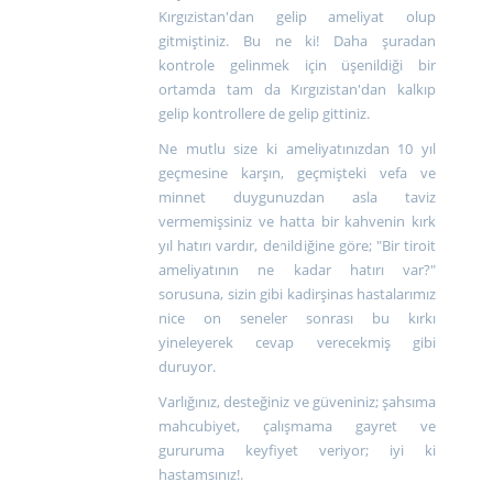
Kırgızistan'dan gelip ameliyat olup
gitmiştiniz. Bu ne ki! Daha şuradan
kontrole gelinmek için üşenildiği bir
ortamda tam da Kırgızistan'dan kalkıp
gelip kontrollere de gelip gittiniz.
Ne mutlu size ki ameliyatınızdan 10 yıl
geçmesine karşın, geçmişteki vefa ve
minnet duygunuzdan asla taviz
vermemişsiniz ve hatta bir kahvenin kırk
yıl hatırı vardır, denildiğine göre; "Bir tiroit
ameliyatının ne kadar hatırı var?"
sorusuna, sizin gibi kadirşinas hastalarımız
nice on seneler sonrası bu kırkı
yineleyerek cevap verecekmiş gibi
duruyor.
Varlığınız, desteğiniz ve güveniniz; şahsıma
mahcubiyet, çalışmama gayret ve
gururuma keyfiyet veriyor; iyi ki
hastamsınız!.