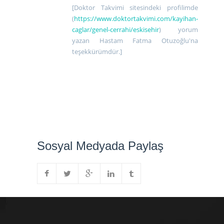
[Doktor Takvimi sitesindeki profilimde
(
https://www.doktortakvimi.com/kayihan-
caglar/genel-cerrahi/eskisehir
) yorum
yazan Hastam Fatma Otuzoğlu'na
teşekkürümdür.]
Sosyal Medyada Paylaş