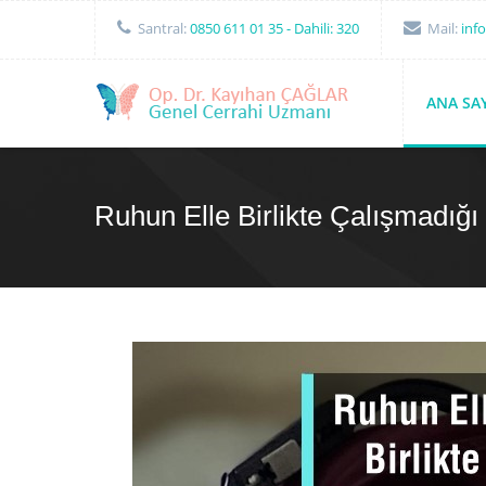
Santral:
0850 611 01 35
- Dahili: 320
Mail:
inf
ANA SA
Ruhun Elle Birlikte Çalışmadığ