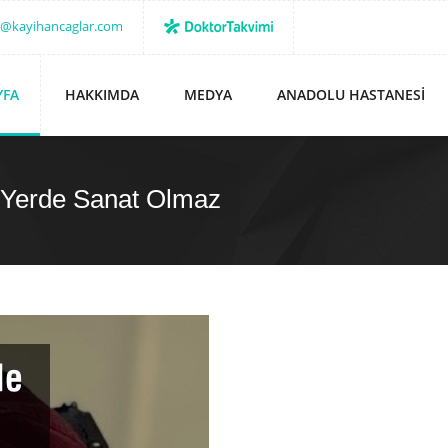
o@kayihancaglar.com
YFA
HAKKIMDA
MEDYA
ANADOLU HASTANESI
ı Yerde Sanat Olmaz