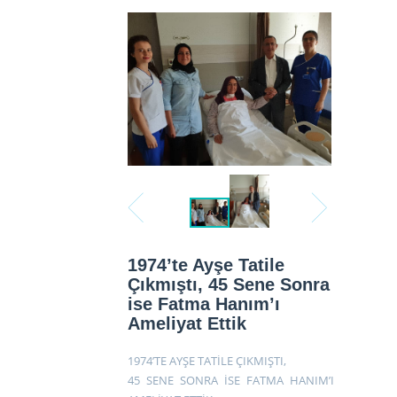
1974’te Ayşe Tatile
Çıkmıştı, 45 Sene Sonra
ise Fatma Hanım’ı
Ameliyat Ettik
1974’TE AYŞE TATİLE ÇIKMIŞTI,
45 SENE SONRA İSE FATMA HANIM’I