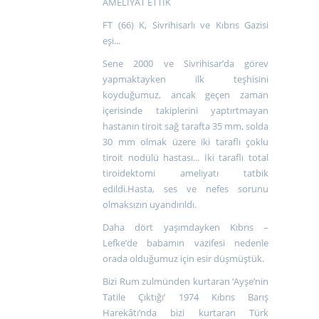
AMELİYAT ETTİK
FT (66) K, Sivrihisarlı ve Kıbrıs Gazisi
eşi...
Sene 2000 ve Sivrihisar’da görev
yapmaktayken ilk teşhisini
koyduğumuz, ancak geçen zaman
içerisinde takiplerini yaptırtmayan
hastanın tiroit sağ tarafta 35 mm, solda
30 mm olmak üzere iki taraflı çoklu
tiroit nodülü hastası... İki taraflı total
tiroidektomi ameliyatı tatbik
edildi.Hasta, ses ve nefes sorunu
olmaksızın uyandırıldı.
Daha dört yaşımdayken Kıbrıs –
Lefke’de babamın vazifesi nedenle
orada olduğumuz için esir düşmüştük.
Bizi Rum zulmünden kurtaran ‘Ayşe’nin
Tatile Çıktığı’ 1974 Kıbrıs Barış
Harekâtı’nda bizi kurtaran Türk