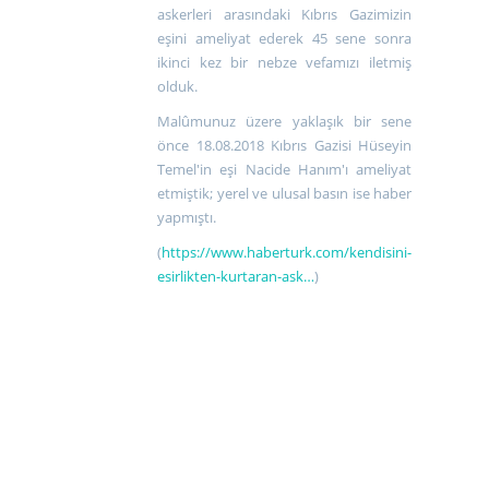
askerleri arasındaki Kıbrıs Gazimizin
eşini ameliyat ederek 45 sene sonra
ikinci kez bir nebze vefamızı iletmiş
olduk.
Malûmunuz üzere yaklaşık bir sene
önce 18.08.2018 Kıbrıs Gazisi Hüseyin
Temel'in eşi Nacide Hanım'ı ameliyat
etmiştik; yerel ve ulusal basın ise haber
yapmıştı.
(
https://www.haberturk.com/kendisini-
esirlikten-kurtaran-ask…
)