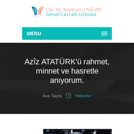
MENU
Azîz ATATÜRK'ü rahmet,
minnet ve hasretle
anıyorum.
Ana Sayfa
Haberler