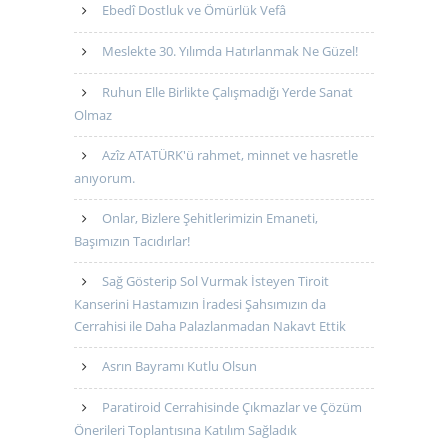
Ebedî Dostluk ve Ömürlük Vefâ
Meslekte 30. Yılımda Hatırlanmak Ne Güzel!
Ruhun Elle Birlikte Çalışmadığı Yerde Sanat
Olmaz
Azîz ATATÜRK'ü rahmet, minnet ve hasretle
anıyorum.
Onlar, Bizlere Şehitlerimizin Emaneti,
Başımızın Tacıdırlar!
Sağ Gösterip Sol Vurmak İsteyen Tiroit
Kanserini Hastamızın İradesi Şahsımızın da
Cerrahisi ile Daha Palazlanmadan Nakavt Ettik
Asrın Bayramı Kutlu Olsun
Paratiroid Cerrahisinde Çıkmazlar ve Çözüm
Önerileri Toplantısına Katılım Sağladık