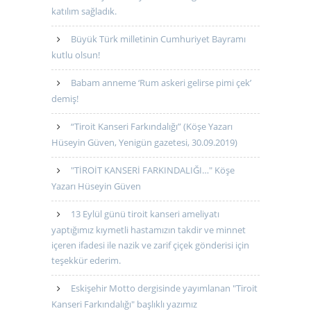
katılım sağladık.
Büyük Türk milletinin Cumhuriyet Bayramı
kutlu olsun!
Babam anneme ‘Rum askeri gelirse pimi çek’
demiş!
“Tiroit Kanseri Farkındalığı” (Köşe Yazarı
Hüseyin Güven, Yenigün gazetesi, 30.09.2019)
"TİROİT KANSERİ FARKINDALIĞI…" Köşe
Yazarı Hüseyin Güven
13 Eylül günü tiroit kanseri ameliyatı
yaptığımız kıymetli hastamızın takdir ve minnet
içeren ifadesi ile nazik ve zarif çiçek gönderisi için
teşekkür ederim.
Eskişehir Motto dergisinde yayımlanan "Tiroit
Kanseri Farkındalığı" başlıklı yazımız