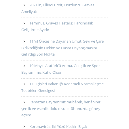
2021'in; Ellinci Tiroit, Dördüncü Graves
Ameliyatı
Temmuz, Graves Hastalığı Farkındalık
Geliştirme Ayıdır
11 Yıl Öncesine Dayanan Umut, Sevi ve Çare
Birlikteliğinin Hekim ve Hasta Dayanışmasını
Getirdiği Son Nokta
19 Mayıs Atatürk’ü Anma, Gençlik ve Spor
Bayramımız Kutlu Olsun
T.C. İçişleri Bakanlığı Kademeli Normalleşme
Tedbirleri Genelgesi
Ramazan Bayramı’nız mübârek, her ânınız
şenlik ve esenlik dolu olsun; rûhunuzda güneş
açsın!
Koronavirüs, İki Yüzü Keskin Bıçak