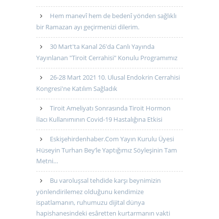
Hem manevî hem de bedenî yönden sağlıklı
bir Ramazan ayı geçirmenizi dilerim.
30 Mart'ta Kanal 26'da Canlı Yayında
Yayınlanan "Tiroit Cerrahisi" Konulu Programımız
26-28 Mart 2021 10. Ulusal Endokrin Cerrahisi
Kongresi'ne Katılım Sağladık
Tiroit Ameliyatı Sonrasında Tiroit Hormon
İlacı Kullanımının Covid-19 Hastalığına Etkisi
Eskişehirdenhaber.Com Yayın Kurulu Üyesi
Hüseyin Turhan Bey’le Yaptığımız Söyleşinin Tam
Metni…
Bu varoluşsal tehdide karşı beynimizin
yönlendirilemez olduğunu kendimize
ispatlamanın, ruhumuzu dijital dünya
hapishanesindeki esâretten kurtarmanın vakti