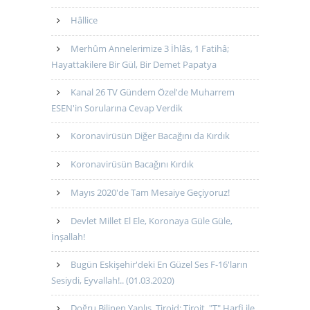
Hâllice
Merhûm Annelerimize 3 İhlâs, 1 Fatihâ;
Hayattakilere Bir Gül, Bir Demet Papatya
Kanal 26 TV Gündem Özel'de Muharrem
ESEN'in Sorularına Cevap Verdik
Koronavirüsün Diğer Bacağını da Kırdık
Koronavirüsün Bacağını Kırdık
Mayıs 2020'de Tam Mesaiye Geçiyoruz!
Devlet Millet El Ele, Koronaya Güle Güle,
İnşallah!
Bugün Eskişehir'deki En Güzel Ses F-16'ların
Sesiydi, Eyvallah!.. (01.03.2020)
Doğru Bilinen Yanlış, Tiroid; Tiroit, "T" Harfi ile