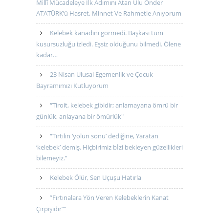
Millî Mücadeleye İlk Adımını Atan Ulu Önder
ATATÜRK’ü Hasret, Minnet Ve Rahmetle Anıyorum
Kelebek kanadını görmedi. Başkası tüm
kusursuzluğu izledi. Eşsiz olduğunu bilmedi. Ölene
kadar…
23 Nisan Ulusal Egemenlik ve Çocuk
Bayramımızı Kutluyorum
“Tiroit, kelebek gibidir; anlamayana ömrü bir
günlük, anlayana bir ömürlük"
“Tırtılın ‘yolun sonu’ dediğine, Yaratan
‘kelebek’ demiş. Hiçbirimiz bİzi bekleyen güzellikleri
bilemeyiz.”
Kelebek Ölür, Sen Uçuşu Hatırla
”Fırtınalara Yön Veren Kelebeklerin Kanat
Çırpışıdır””