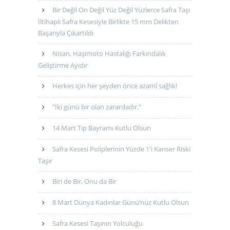
Bir Değil On Değil Yüz Değil Yüzlerce Safra Taşı
İltihaplı Safra Kesesiyle Birlikte 15 mm Delikten
Başarıyla Çıkartıldı
Nisan, Haşimoto Hastalığı Farkındalık
Geliştirme Ayıdır
Herkes için her şeyden önce azamî sağlık!
"İki günü bir olan zarardadır."
14 Mart Tıp Bayramı Kutlu Olsun
Safra Kesesi Poliplerinin Yüzde 1'i Kanser Riski
Taşır
Biri de Bir, Onu da Bir
8 Mart Dünya Kadınlar Günü’nüz Kutlu Olsun
Safra Kesesi Taşının Yolculuğu