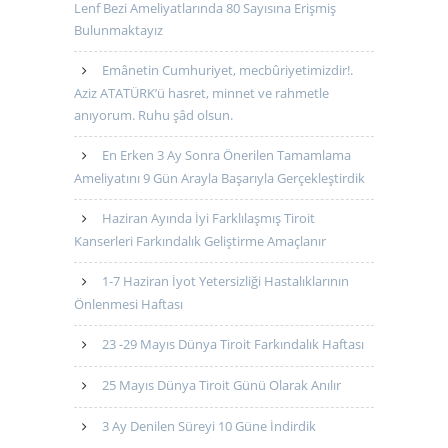
Lenf Bezi Ameliyatlarında 80 Sayısına Erişmiş
Bulunmaktayız
Emânetin Cumhuriyet, mecbûriyetimizdir!.
Aziz ATATÜRK’ü hasret, minnet ve rahmetle
anıyorum. Ruhu şâd olsun.
En Erken 3 Ay Sonra Önerilen Tamamlama
Ameliyatını 9 Gün Arayla Başarıyla Gerçekleştirdik
Haziran Ayında İyi Farklılaşmış Tiroit
Kanserleri Farkındalık Geliştirme Amaçlanır
1-7 Haziran İyot Yetersizliği Hastalıklarının
Önlenmesi Haftası
23 -29 Mayıs Dünya Tiroit Farkındalık Haftası
25 Mayıs Dünya Tiroit Günü Olarak Anılır
3 Ay Denilen Süreyi 10 Güne İndirdik