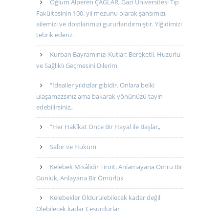
Oğlum Alperen ÇAĞLAR, Gazi Üniversitesi Tıp
Fakültesinin 100. yıl mezunu olarak şahsımızı,
ailemizi ve dostlarımızı gururlandırmıştır. Yiğidimizi
tebrik ederiz.
Kurban Bayramınızı Kutlar; Bereketli, Huzurlu
ve Sağlıklı Geçmesini Dilerim
“İdealler yıldızlar gibidir. Onlara belki
ulaşamazsınız ama bakarak yönünüzü tayin
edebilirsiniz„
“Her Hakîkat Önce Bir Hayal ile Başlar„
Sabır ve Hüküm
Kelebek Misâlidir Tiroit; Anlamayana Ömrü Bir
Günlük, Anlayana Bir Ömürlük
Kelebekler Öldürülebilecek kadar değil
Ölebilecek kadar Cesurdurlar