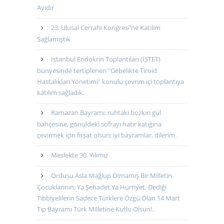
Ayıdır
23. Ulusal Cerrahi Kongresi'ne Katılım
Sağlamıştık
İstanbul Endokrin Toplantıları (İSTET)
bünyesinde tertiplenen "Gebelikte Tiroid
Hastalıkları Yönetimi" konulu çevrim içi toplantıya
katılım sağladık.
Ramazan Bayramı; ruhtaki bozkırı gül
bahçesine, gönüldeki sofrayı hatır katığına
çevirmek için fırsat olsun; iyi bayramlar, dilerim.
Meslekte 30. Yılımız
Ordusu Asla Mağlup Olmamış Bir Milletin
Çocuklarının; Ya Şehadet Ya Hürriyet, Dediği
Tıbbiyelilerin Sadece Türklere Özgü Olan 14 Mart
Tıp Bayramı Türk Milletine Kutlu Olsun!..