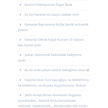
Kontrol Edemiyorsan Özgür Bırak
En Zor Kararları En Güçlü İradeler Verir
Ramazan Bayramınızı Kutlar Şenlik ve Esenlik
Dilerim
Farkında Olmak Hayat Kurtarır; Er Geçten,
Geç Hiçten İyidir
Şubat, Hipotiroidi Farkındalık Geliştirme
Ayıdır
Bu da evde çalışan doktor bebeğimiz olsun 😀
Hepimiz birer Türk bayrağıyız; ne lekelettiririz,
ne kirlettiririz, ne de yere düşürttürürüz. Nokta!..
Şehit Annesi Birsen Annemizin bugünkü
ziyaretinden... Atatürk fonlu karnemizde;
Vefasızlık, Sadakatsizlik... derslerinden sıfır; Vatan,