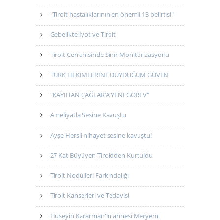
"Tiroit hastalıklarının en önemli 13 belirtisi"
Gebelikte İyot ve Tiroit
Tiroit Cerrahisinde Sinir Monitörizasyonu
TÜRK HEKİMLERİNE DUYDUĞUM GÜVEN
"KAYIHAN ÇAĞLAR’A YENİ GÖREV"
Ameliyatla Sesine Kavuştu
Ayşe Hersli nihayet sesine kavuştu!
27 Kat Büyüyen Tiroidden Kurtuldu
Tiroit Nodülleri Farkındalığı
Tiroit Kanserleri ve Tedavisi
Hüseyin Kararman'ın annesi Meryem