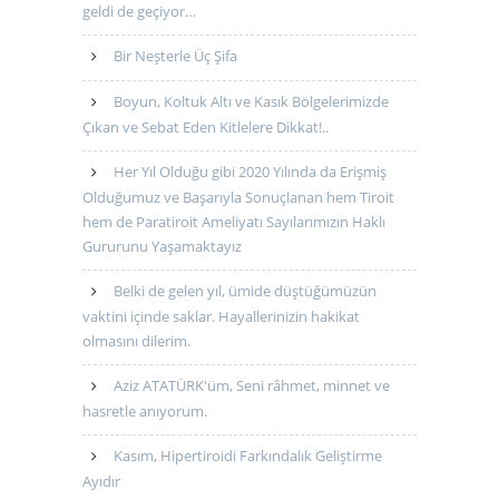
geldi de geçiyor…
Bir Neşterle Üç Şifa
Boyun, Koltuk Altı ve Kasık Bölgelerimizde
Çıkan ve Sebat Eden Kitlelere Dikkat!..
Her Yıl Olduğu gibi 2020 Yılında da Erişmiş
Olduğumuz ve Başarıyla Sonuçlanan hem Tiroit
hem de Paratiroit Ameliyatı Sayılarımızın Haklı
Gururunu Yaşamaktayız
Belki de gelen yıl, ümide düştüğümüzün
vaktini içinde saklar. Hayallerinizin hakikat
olmasını dilerim.
Aziz ATATÜRK'üm, Seni râhmet, minnet ve
hasretle anıyorum.
Kasım, Hipertiroidi Farkındalık Geliştirme
Ayıdır