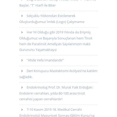
Başlar, "T" Harfi ile Biter
Selçuklu Yıldızından Esinlenerek
Oluşturduğumuz İmlek (Logo) Çalışmamız
Her Yıl Olduğu gibi 2019 Yılında da Erişmiş
Olduğumuz ve Başarıyla Sonuçlanan hem Tiroit
hem de Paratiroit Ameliyatı Sayılarımızın Haklı
Gururunu Yaşamaktayız
"Ahde Vefa İmandandır"
Deri Koruyucu Mastektomi Atölyesi'ne katılım
sağladık.
Endokrinolog Prof. Dr. Murat Faik Erdoğan:
Endokrin cerrahları, yılda 80-100 arası tiroit
cerrahisi yapan cerrahlardır!
7-10 Kasım 2019 18. Medikal Cerrahi
Endokrinoloji Mezuniyet Sonrası Eğitim Kursu'na