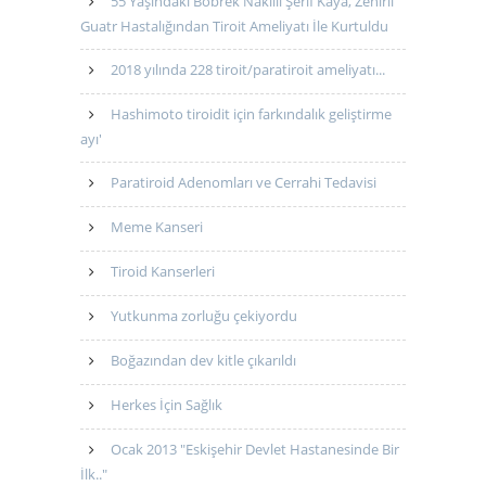
55 Yaşındaki Böbrek Nakilli Şerif Kaya, Zehirli
Guatr Hastalığından Tiroit Ameliyatı İle Kurtuldu
2018 yılında 228 tiroit/paratiroit ameliyatı...
Hashimoto tiroidit için farkındalık geliştirme
ayı'
Paratiroid Adenomları ve Cerrahi Tedavisi
Meme Kanseri
Tiroid Kanserleri
Yutkunma zorluğu çekiyordu
Boğazından dev kitle çıkarıldı
Herkes İçin Sağlık
Ocak 2013 "Eskişehir Devlet Hastanesinde Bir
İlk.."