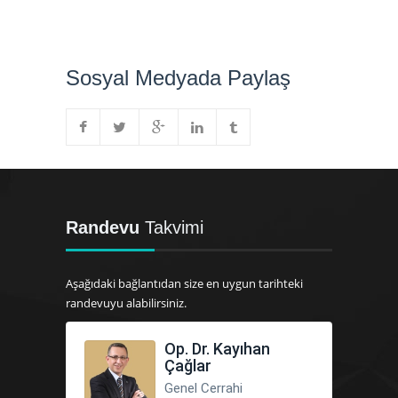
Sosyal Medyada Paylaş
Randevu
Takvimi
Aşağıdaki bağlantıdan size en uygun tarihteki
randevuyu alabilirsiniz.