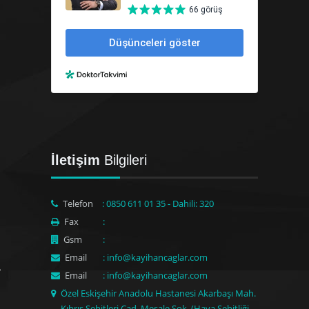
İletişim
Bilgileri
Telefon
: 0850 611 01 35 - Dahili: 320
Fax
:
Gsm
:
Email
: info@kayihancaglar.com
Email
: info@kayihancaglar.com
Özel Eskişehir Anadolu Hastanesi Akarbaşı Mah.
Kıbrıs Şehitleri Cad. Meşale Sok. (Hava Şehitliği