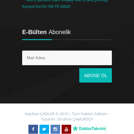
Karşısı) No:55-108 TR 26020
E-Bülten
Abonelik
Kayıhan ÇAĞLAR © 2019 | Tüm Hakları Saklıdır -
Tasarım :
İbrahim ÇAMURSOY