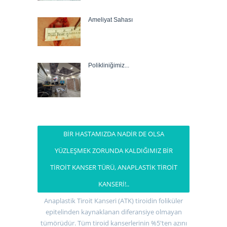
Ameliyat Sahası
Polikliniğimiz...
BIR HASTAMIZDA NADIR DE OLSA
YÜZLEŞMEK ZORUNDA KALDIĞIMIZ BIR
TIROIT KANSER TÜRÜ, ANAPLASTIK TIROIT
KANSERI!..
Anaplastik Tiroit Kanseri (ATK) tiroidin foliküler
epitelinden kaynaklanan diferansiye olmayan
tümörüdür. Tüm tiroid kanserlerinin %5'ten azını