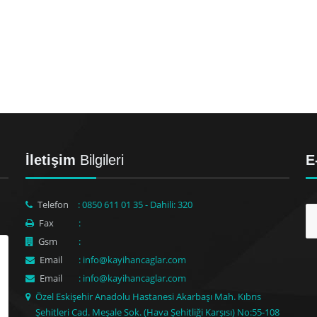
İletişim
Bilgileri
E
Telefon
: 0850 611 01 35 - Dahili: 320
Fax
:
Gsm
:
Email
: info@kayihancaglar.com
Email
: info@kayihancaglar.com
Özel Eskişehir Anadolu Hastanesi Akarbaşı Mah. Kıbrıs
Şehitleri Cad. Meşale Sok. (Hava Şehitliği Karşısı) No:55-108