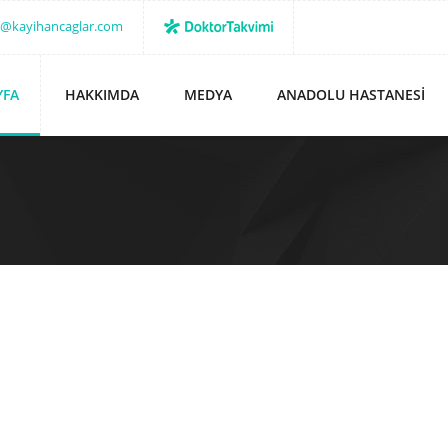
o@kayihancaglar.com
YFA
HAKKIMDA
MEDYA
ANADOLU HASTANESI