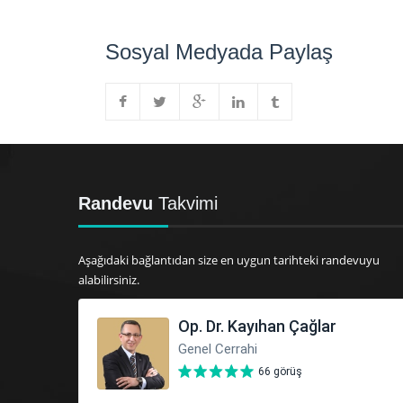
Sosyal Medyada Paylaş
Randevu
Takvimi
Aşağıdaki bağlantıdan size en uygun tarihteki randevuyu
alabilirsiniz.