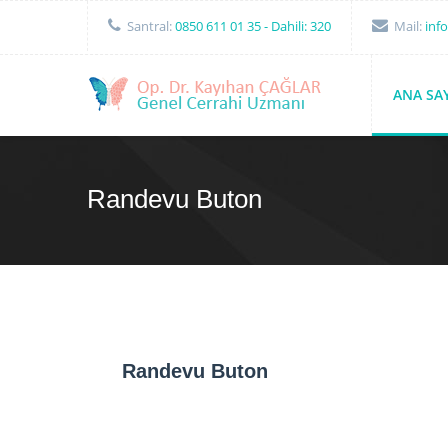
Santral:
0850 611 01 35
- Dahili: 320
Mail:
inf
ANA SA
Randevu Buton
Randevu Buton