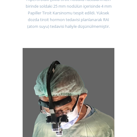
birinde soldaki 25 mm nodülün içerisinde 4 mm
Papiller Tiroit Karsinomu tespit edildi. Yüksek
dozda tiroit hormon tedavisi planlanarak RAI
(atom suyu) tedavisi haliyle düşünülmemiştir.