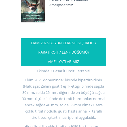
Ameliyatlarımız
EKIM 2025 BOYUN CERRAHISI (TIROIT /
PARATIROIT / LENF DÜĞÜMÜ)
AMELIYATLARIMIZ
Ekimde 3 Başarılı Tiroit Cerrahisi
Ekim 2025 döneminde; ikisinde hipertiroidinin
(Halk ağzı: Zehirli guatr) eşlik ettiği; birinde sağda
30 mm, solda 25 mm, diğerinde en büyüğü sağda
30 mm; üçüncüsünde de tiroit hormonları normal
ancak sağda 40 mm, solda 35 mm olmak üzere
çoklu tiroit nodüllü guatr hastalarına iki taraflı
tiroit bezi çıkartılması işlemi uyguladık.
Hipertiroidili çoklu tiroit nodüllü hastalarımızın