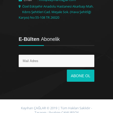
Özel Eskişehir Anadolu Hastanesi Akarbaşı Mah.
Kıbrıs Şehitleri Cad. Meşale Sok. (Hava Şehitliği
Karşısı) No:55-108 TR 26020
E-Bülten
Abonelik
Kayıhan ÇAĞLAR © 2019 | Tüm Hakları Saklıdır -
Tasarım :
İbrahim ÇAMURSOY