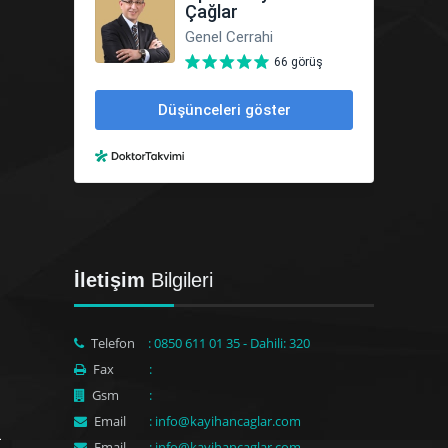
İletişim
Bilgileri
Telefon
: 0850 611 01 35 - Dahili: 320
Fax
:
Gsm
:
Email
: info@kayihancaglar.com
Email
: info@kayihancaglar.com