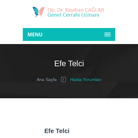
MENU
Efe Telci
Ana Sayfa
Hasta Yorumları
Efe Telci